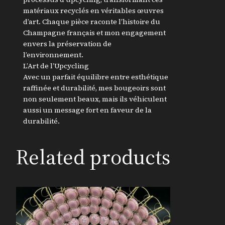
s
matériaux recyclés en véritables œuvres
d
d’art. Chaque pièce raconte l’histoire du
e
Champagne français et mon engagement
C
envers la préservation de
h
l’environnement.
a
L’Art de l’Upcycling
m
Avec un parfait équilibre entre esthétique
p
raffinée et durabilité, mes bougeoirs sont
a
non seulement beaux, mais ils véhiculent
g
aussi un message fort en faveur de la
n
durabilité.
e
Related products