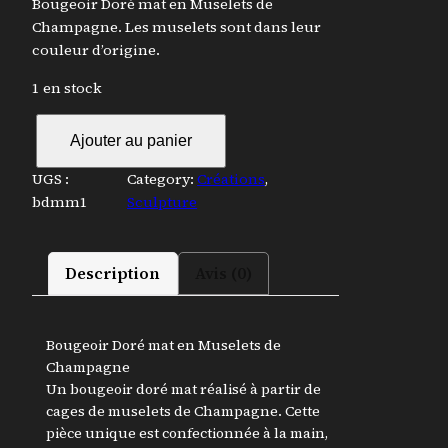
Bougeoir Doré mat en Muselets de
Champagne. Les muselets sont dans leur
couleur d’origine.
1 en stock
q
Ajouter au panier
u
a
UGS :
Category:
Créations
, 
n
bdmm1
Sculpture
t
i
t
Description
Avis (0)
é
d
e
Bougeoir Doré mat en Muselets de
B
Champagne
o
Un bougeoir doré mat réalisé à partir de
u
cages de muselets de Champagne. Cette
g
pièce unique est confectionnée à la main,
e