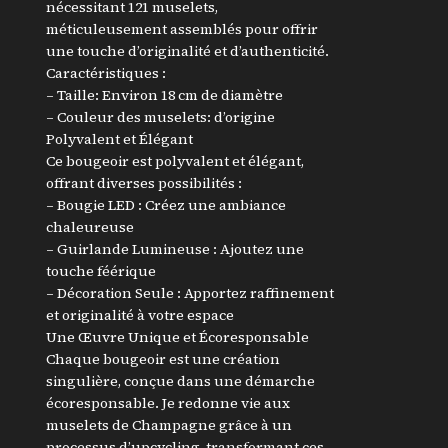
nécessitant 121 muselets,
o
méticuleusement assemblés pour offrir
i
une touche d’originalité et d’authenticité.
r
Caractéristiques :
D
– Taille: Environ 18 cm de diamètre
o
– Couleur des muselets: d’origine
r
Polyvalent et Élégant
é
Ce bougeoir est polyvalent et élégant,
m
offrant diverses possibilités :
a
– Bougie LED : Créez une ambiance
chaleureuse
t
– Guirlande Lumineuse : Ajoutez une
e
touche féérique
n
– Décoration Seule : Apportez raffinement
M
et originalité à votre espace
u
Une Œuvre Unique et Écoresponsable
s
Chaque bougeoir est une création
e
singulière, conçue dans une démarche
l
écoresponsable. Je redonne vie aux
e
muselets de Champagne grâce à un
t
processus d’upcycling, transformant ces