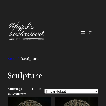
Aller
au
contenu
Accueil
/ Sculpture
Sculpture
Affichage de 1–12 sur
45 résultats