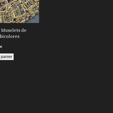
 Muselets de
bicolores
0
€
 panier