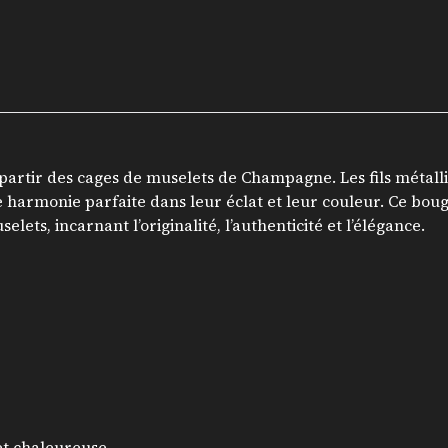
t
é
d
e
B
o
u
artir des cages de muselets de Champagne. Les fils métalliq
g
armonie parfaite dans leur éclat et leur couleur. Ce bougeo
e
ts, incarnant l’originalité, l’authenticité et l’élégance.
o
i
r
D
o
r
é
e
et chaleureuse