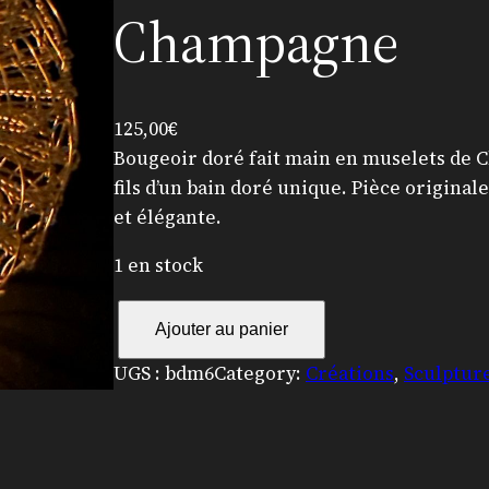
Champagne
125,00
€
Bougeoir doré fait main en muselets de 
fils d’un bain doré unique. Pièce original
et élégante.
1 en stock
q
Ajouter au panier
u
a
UGS :
bdm6
Category:
Créations
, 
Sculptur
n
t
i