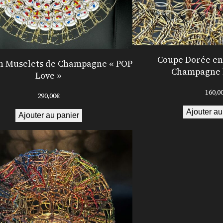
g
n
e
Coupe Dorée en
n Muselets de Champagne « POP
Champagne 
Love »
160,0
290,00
€
Ajouter au
Ajouter au panier